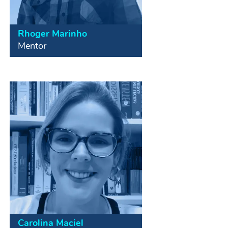
Rhoger Marinho
Empreendedor Social, membro
Mentor
fundador da Meu Propósito, ONG
de Educação Financeira com foco
no Desenvolvimento Econômico
Comunitário e Institucional. Mestre
em Ciências Contábeis com mais de
10 anos de experiência na docência
do ensino superior e atuação na
graduação e pós graduação em
diversas faculdades.
Carolina Maciel