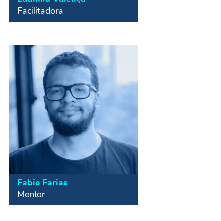
Facilitadora
Cofundadora da Verda, gestora de
projetos na área de desenvolvimento
com certificação PMDPro,
consultora em avaliação de impacto,
palestrante e facilitadora na área de
inovação e empreendedorismo
social.
Fabio Farias
Mentor
Jornalista, especializado em