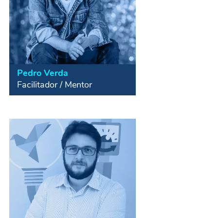
Pedro Verda
Facilitador / Mentor
Cofundador da Verda e da Motirô.
Palestrante e consultor em inovação
social corporativa, design
colaborativo e aprendizagem através
da resolução de problemáticas
sociais. Foi Diretor Educacional do
Porto Social, além de Speaker do
TEDx.