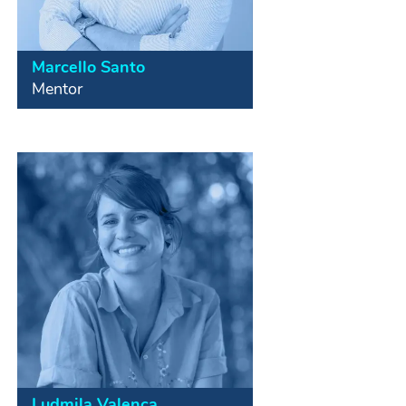
Marcello Santo
Mentor
Empreendedor social, gestor de
projetos e consultor. Fundador do
Impacta Nordeste e Cofundador da
Motirô. Colaborou com empresas e
organizações como Recode, CPFL,
Accenture, Seja Digital e Sebrae em
diversas iniciativas de impacto
social.
Ludmila Valença