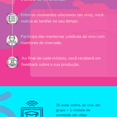
Entre os momentos síncronos (ao vivo), você
realiza as tarefas no seu tempo.
Participa das mentorias coletivas ao vivo com
mentores do mercado.
Ao final de cada módulo, você receberá um
feedback sobre a sua produção.
15 aulas online, ao vivo, em
grupo + 1 módulo de
conteúdo em vídeo