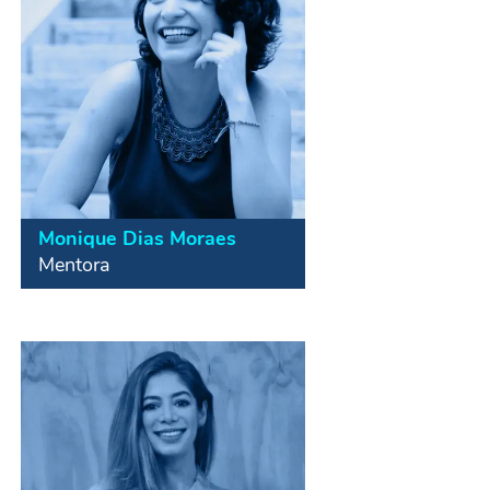
impactando mais de 25 mil jovens
desde agosto de 2017 e fundadora
da Nouhau, startup de mapeamento
e desenvolvimento socioemocional
Monique Dias Moraes
Administradora com formação em
Mentora
Impacto Social. Certificação em
Gestão de Projetos Sociais (PMD-
Pro), MBA em Gestão Empresarial.
Fundou o Su Causa Mi Causa em
2017, para incentivar o crescimento
do ecossistema de impacto social. É
parte do time de gestão da Nouhau,
startup de mapeamento e
desenvolvimento socioemocional.