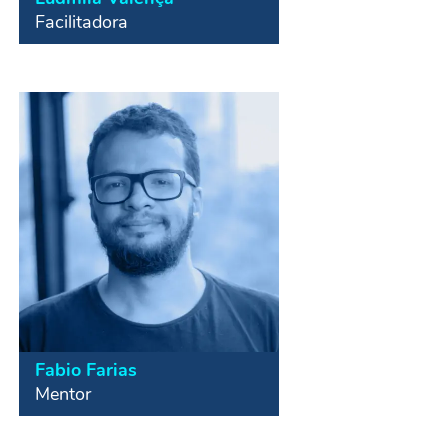
Facilitadora
Cofundadora da Verda, gestora de
projetos na área de desenvolvimento
com certificação PMDPro,
consultora em avaliação de impacto,
palestrante e facilitadora na área de
inovação e empreendedorismo
social.
Fabio Farias
Mentor
Jornalista, especializado em