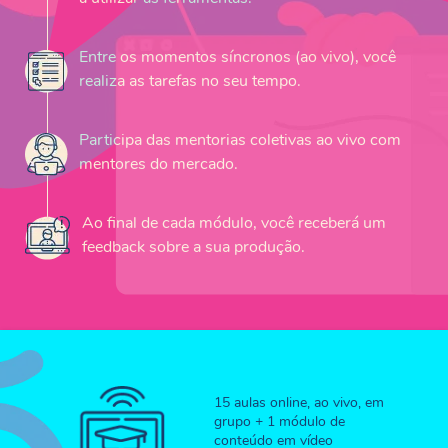
Entre os momentos síncronos (ao vivo), você
realiza as tarefas no seu tempo.
Participa das mentorias coletivas ao vivo com
mentores do mercado.
Ao final de cada módulo, você receberá um
feedback sobre a sua produção.
15 aulas online, ao vivo, em
grupo + 1 módulo de
conteúdo em vídeo