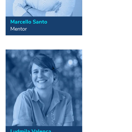
Marcello Santo
Mentor
Empreendedor social, gestor de
projetos e consultor. Fundador do
Impacta Nordeste e Cofundador da
Motirô. Colaborou com empresas e
organizações como Recode, CPFL,
Accenture, Seja Digital e Sebrae em
diversas iniciativas de impacto
social.
Ludmila Valença