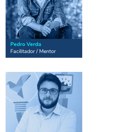
Pedro Verda
Facilitador / Mentor
Cofundador da Verda e da Motirô.
Palestrante e consultor em inovação
social corporativa, design
colaborativo e aprendizagem através
da resolução de problemáticas
sociais. Foi Diretor Educacional do
Porto Social, além de Speaker do
TEDx.