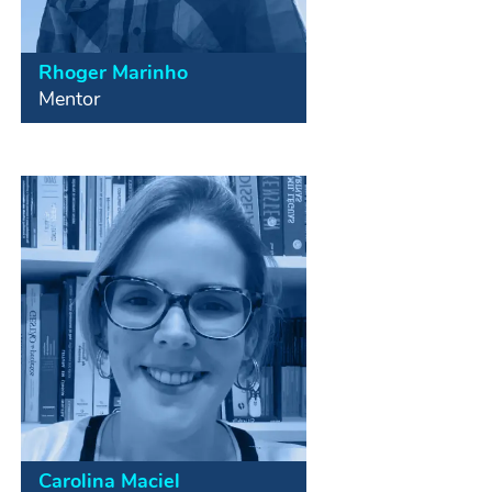
Rhoger Marinho
Empreendedor Social, membro
Mentor
fundador da Meu Propósito, ONG
de Educação Financeira com foco
no Desenvolvimento Econômico
Comunitário e Institucional. Mestre
em Ciências Contábeis com mais de
10 anos de experiência na docência
do ensino superior e atuação na
graduação e pós graduação em
diversas faculdades.
Carolina Maciel