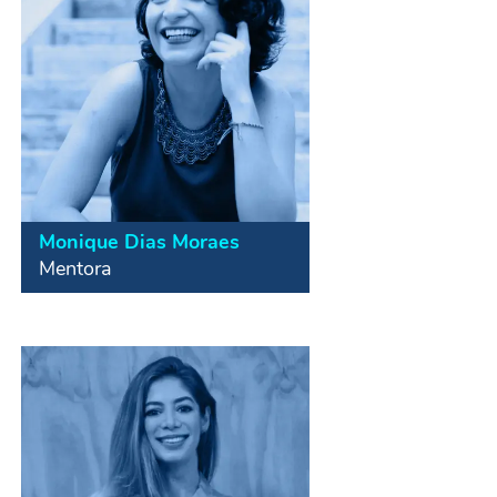
impactando mais de 25 mil jovens
desde agosto de 2017 e fundadora
da Nouhau, startup de mapeamento
e desenvolvimento socioemocional
Monique Dias Moraes
Administradora com formação em
Mentora
Impacto Social. Certificação em
Gestão de Projetos Sociais (PMD-
Pro), MBA em Gestão Empresarial.
Fundou o Su Causa Mi Causa em
2017, para incentivar o crescimento
do ecossistema de impacto social. É
parte do time de gestão da Nouhau,
startup de mapeamento e
desenvolvimento socioemocional.